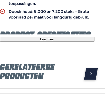
toepassingen.
Doosinhoud: 9.000 en 7.200 stuks – Grote
voorraad per maat voor langdurig gebruik.
Product specificaties
Lees meer
Dikte
2.5 - 2.8 mm
Lengte
50 en 64 mm
Gerelateerde
Materiaal
Blank
producten
Draadtype
Ring
Koptype
Platkop