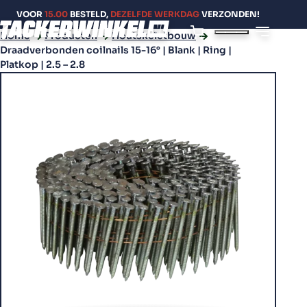
VOOR
15.00
BESTELD,
DEZELFDE WERKDAG
VERZONDEN!
Home
Producten
Houtskeletbouw
Draadverbonden coilnails 15-16° | Blank | Ring |
Platkop | 2.5 – 2.8