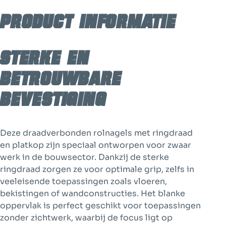
Platkop
Product informatie
|
2.5
-
2.8
Sterke en
aantal
betrouwbare
bevestiging
Deze draadverbonden rolnagels met ringdraad
en platkop zijn speciaal ontworpen voor zwaar
werk in de bouwsector. Dankzij de sterke
ringdraad zorgen ze voor optimale grip, zelfs in
veeleisende toepassingen zoals vloeren,
bekistingen of wandconstructies. Het blanke
oppervlak is perfect geschikt voor toepassingen
zonder zichtwerk, waarbij de focus ligt op