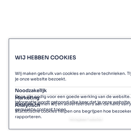
WIJ HEBBEN COOKIES
Wij maken gebruik van cookies en andere technieken. T
je onze website bezoekt.
Noodzakelijk
Deze zijn nodig voor een goede werking van de website. 
Marketing
informatie wordt getoond elke keer dat je onze website
Hierdoor kunnen wij en adverteerders aan de hand van 
Analytisch
gemaakte content tonen.
Statistische cookies helpen ons begrijpen hoe bezoeke
rapporteren.
Accepteer selectie