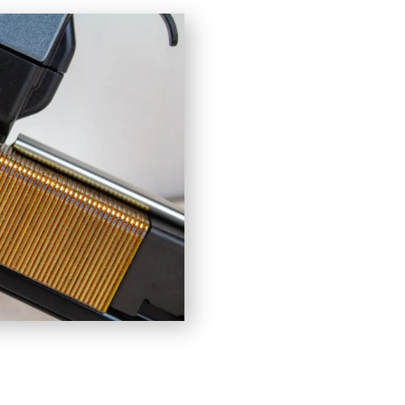
0 graden plastic
rolnagels
Asfaltnagels