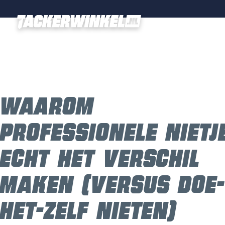
Producten
Tackers
Waarom
Bevestiging­s­materialen
professionele nietj
Compressors en toebehoren
echt het verschil
Combideals
maken (versus doe
Accessoires
het-zelf nieten)