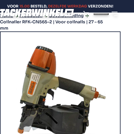
VOOR
15.00
BESTELD,
DEZELFDE WERKDAG
VERZONDEN!
Home
Producten
Gevelbekleding
Coilnailer RFK-CN565-2 | Voor coilnails | 27 – 65
mm