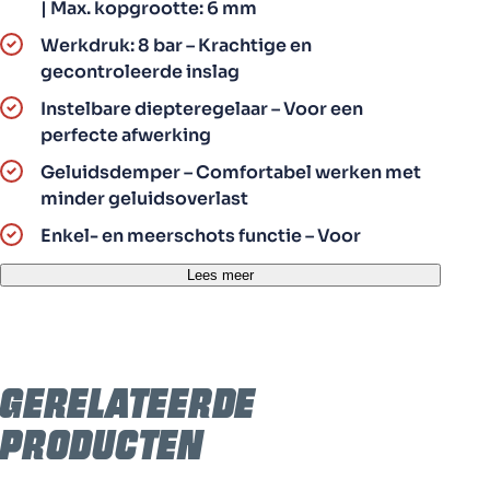
| Max. kopgrootte: 6 mm
Werkdruk: 8 bar – Krachtige en
gecontroleerde inslag
Instelbare diepteregelaar – Voor een
perfecte afwerking
Geluidsdemper – Comfortabel werken met
minder geluidsoverlast
Enkel- en meerschots functie – Voor
optimale snelheid en controle
Lees meer
Conische kap los verkrijgbaar – Voor extra
veelzijdigheid
Lichtgewicht: 2.5 kg – Comfortabel werken,
ook bij langdurige projecten
Gerelateerde
producten
Product specificaties