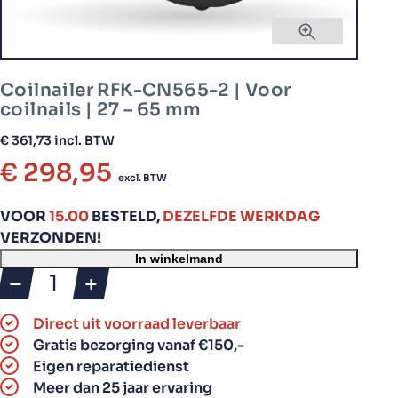
Coilnailer RFK-CN565-2 | Voor
coilnails | 27 – 65 mm
€
361,73
incl. BTW
€
298,95
excl. BTW
VOOR
15.00
BESTELD,
DEZELFDE WERKDAG
VERZONDEN!
In winkelmand
Coilnailer
RFK-
Direct uit voorraad leverbaar
CN565-
Gratis bezorging vanaf €150,-
2
Eigen reparatiedienst
|
Meer dan 25 jaar ervaring