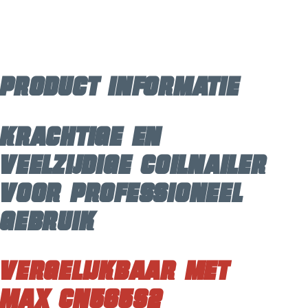
Voor
coilnails
|
27
-
Product informatie
65
mm
aantal
Krachtige en
veelzijdige coilnailer
voor professioneel
gebruik
Vergelijkbaar met
Max CN565S2