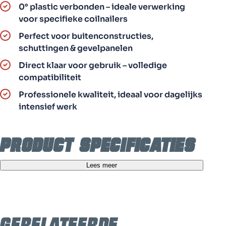
0° plastic verbonden – ideale verwerking
voor specifieke coilnailers
Perfect voor buitenconstructies,
schuttingen & gevelpanelen
Direct klaar voor gebruik – volledige
compatibiliteit
Professionele kwaliteit, ideaal voor dagelijks
intensief werk
Product specificaties
Lees meer
Rolnagels 0° RVS
29.250 RVS plastic
50 mm (3 dozen)
verbonden rolnagels voor
buitenconstructies.
RF-CNP65IN
Krachtige 0° coilnailer,
Gerelateerde