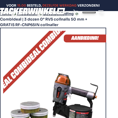
VOOR
15.00
BESTELD,
DEZELFDE WERKDAG
VERZONDEN!
Home
Producten
Gevelbekleding
Combideal | 3 dozen 0° RVS coilnails 50 mm +
GRATIS RF-CNP65IN coilnailer
AANBIEDING!