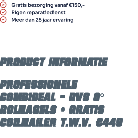
3
Gratis bezorging vanaf €150,-
dozen
Eigen reparatiedienst
0°
Meer dan 25 jaar ervaring
RVS
coilnails
50
mm
+
Product informatie
GRATIS
RF-
CNP65IN
coilnailer
Professionele
aantal
combideal – RVS 0°
rolnagels + gratis
coilnailer t.w.v. €449