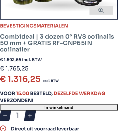
BEVESTIGINGSMATERIALEN
Combideal | 3 dozen 0° RVS coilnails
50 mm + GRATIS RF-CNP65IN
coilnailer
€
1.592,66
incl. BTW
€
1.765,25
Oorspronkelijke
Huidige
€
1.316,25
excl. BTW
prijs
prijs
was:
is:
VOOR
15.00
BESTELD,
DEZELFDE WERKDAG
€ 1.765,25.
€ 1.316,25.
VERZONDEN!
In winkelmand
Combideal
|
Direct uit voorraad leverbaar