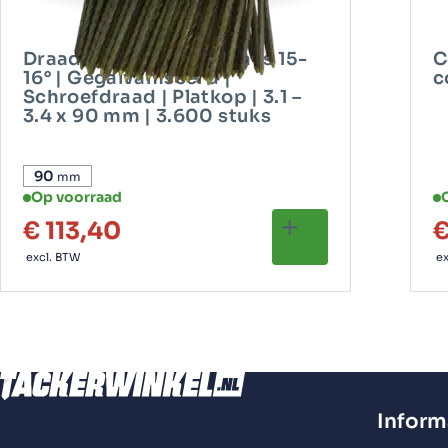
Draadverbonden coilnails 15-
C
Robuust en
16° | Gegalvaniseerd |
c
Schroefdraad | Platkop | 3.1 –
3.4 x 90 mm | 3.600 stuks
efficiënt wer
90
mm
Op voorraad
€
113,40
Voor zwaar constructiewerk zijn deze nagels ideaal. 
excl. BTW
ex
uitvoering maakt ze geschikt voor gebruik in een indu
waar snelheid, betrouwbaarheid en grip belangrijk zijn
voorkomt loskomen op de lange termijn.
Perfect voor 
Inform