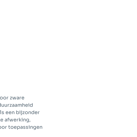
voor zware
 duurzaamheid
ls een bijzonder
ke afwerking,
voor toepassingen