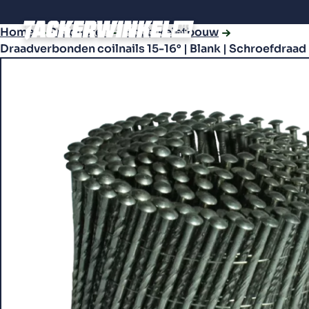
Home
Producten
Houtskeletbouw
Draadverbonden coilnails 15-16° | Blank | Schroefdraad |
Producten
Tackers
Bevestiging­s­materialen
Compressors en toebehoren
Combideals
Accessoires