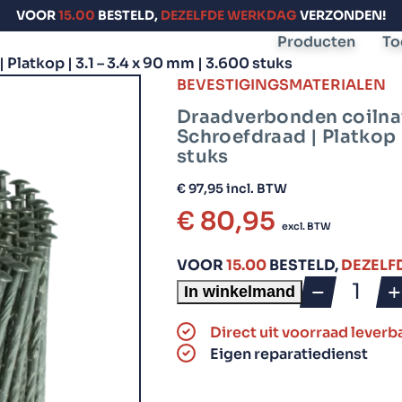
VOOR
15.00
BESTELD,
DEZELFDE WERKDAG
VERZONDEN!
Producten
To
 Platkop | 3.1 – 3.4 x 90 mm | 3.600 stuks
Tackers
Bevestiging­s­materialen
Compressors en
BEVESTIGINGSMATERIALEN
toebehoren
Draadverbonden coilnail
Schroefdraad | Platkop |
Rolnagel tackers
Coilnails
Compressors
stuks
(rolnagels)
€
97,95
incl. BTW
Slanghaspels
Stripnagel tackers
Brads
€
80,95
excl. BTW
Niettackers
Stripnagels
VOOR
15.00
BESTELD,
DEZELF
Bradtackers
Bandschroeven
In winkelmand
Draadve
coilnails
Handtackers
Direct uit voorraad leverb
C-ringen
15-
Eigen reparatiedienst
16°
|