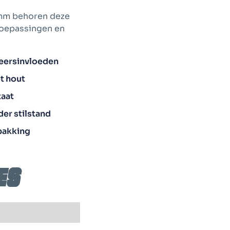
0 mm behoren deze
 toepassingen en
weersinvloeden
t hout
taat
er stilstand
pakking
es