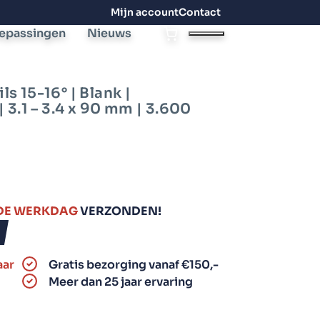
Mijn account
Contact
epassingen
Nieuws
Niettackers
Coilnails
Stripnagels
Nieten
(rolnagels)
s 15-16° | Blank |
 3.1 – 3.4 x 90 mm | 3.600
Grote niettackers
Kleine nieten
Stripnagels 21
graden
15 graden plastic
Middelgrote
Middelgrote nieten
rolnagels
niettackers
Grote nieten
DE WERKDAG
VERZONDEN!
Stripnagels 34
Kleine niettackers
graden
Draadkrammen
rbonden
15 graden draad
rolnagels
aar
Gratis bezorging vanaf €150,-
Overige
Meer dan 25 jaar ervaring
stripnagels