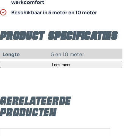
werkcomfort
Beschikbaar in 5 meter en 10 meter
Product specificaties
Lengte
5 en 10 meter
Lees meer
Materiaal
PU-soepele luchtslang
(Knikt niet)
Binnen Ø
8 mm
Buiten Ø
12 mm
Gerelateerde
Inclusief
Euro koppeling + slangklem
producten
+ insteeknippel