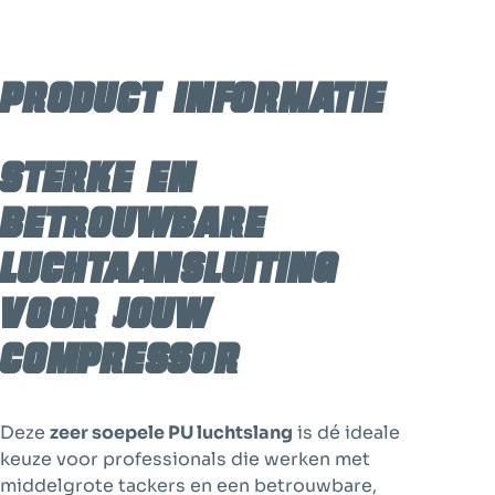
PU
slang
|
Product informatie
Euro
koppeling
aantal
Sterke en
betrouwbare
luchtaansluiting
voor jouw
compressor
Deze
zeer soepele PU luchtslang
is dé ideale
keuze voor professionals die werken met
middelgrote tackers en een betrouwbare,