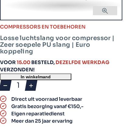
COMPRESSORS EN TOEBEHOREN
Losse luchtslang voor compressor |
Zeer soepele PU slang | Euro
koppeling
VOOR
15.00
BESTELD,
DEZELFDE WERKDAG
VERZONDEN!
In winkelmand
Losse
luchtslang
Direct uit voorraad leverbaar
voor
Gratis bezorging vanaf €150,-
compressor
Eigen reparatiedienst
|
Meer dan 25 jaar ervaring
Zeer
soepele