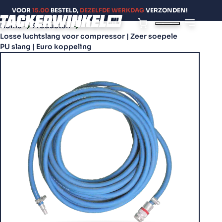
VOOR
15.00
BESTELD,
DEZELFDE WERKDAG
VERZONDEN!
Home
Producten
Losse luchtslang voor compressor | Zeer soepele
PU slang | Euro koppeling