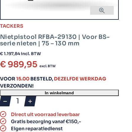
TACKERS
Nietpistool RFBA-29130 | Voor BS-
serie nieten | 75 – 130 mm
€
1.197,84
incl. BTW
€
989,95
excl. BTW
VOOR
15.00
BESTELD,
DEZELFDE WERKDAG
VERZONDEN!
In winkelmand
Nietpistool
RFBA-
Direct uit voorraad leverbaar
29130
Gratis bezorging vanaf €150,-
|
Eigen reparatiedienst