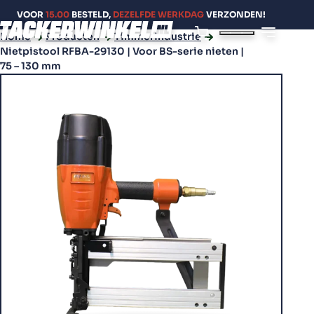
VOOR
15.00
BESTELD,
DEZELFDE WERKDAG
VERZONDEN!
Home
Producten
Timmerindustrie
Nietpistool RFBA-29130 | Voor BS-serie nieten |
75 – 130 mm