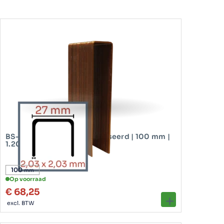
Geschikte nieten
BS-serie nieten
Lengtes
75 – 130 mm
Magazijncapaciteit
120 nieten
Diepte-instelling
Instelbaar
Hoogte
400 mm
Toepassingen
Isolatie, houtconstructies,
warmtedampverbindingen
BS-serie nieten | Gegalvaniseerd | 100 mm |
1.200 stuks
Toepassingen
100
mm
1. Timmerindustrie
Op voorraad
€
68,25
excl. BTW