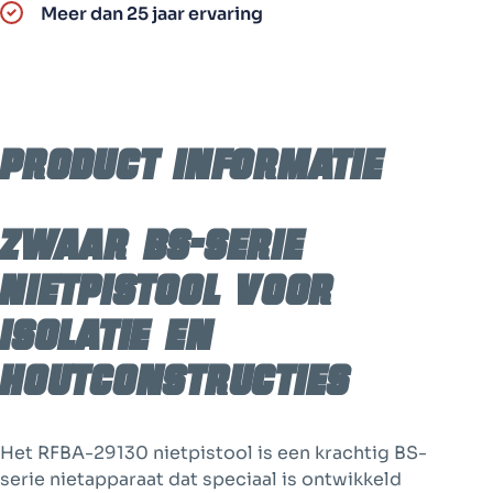
Voor
Meer dan 25 jaar ervaring
BS-
serie
nieten
|
75
Product informatie
–
130
mm
aantal
Zwaar BS-serie
nietpistool voor
isolatie en
houtconstructies
Het RFBA-29130 nietpistool is een krachtig BS-
serie nietapparaat dat speciaal is ontwikkeld