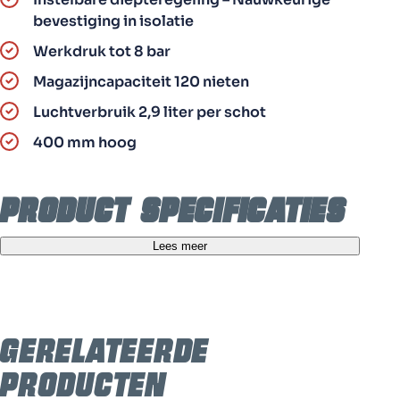
bevestiging in isolatie
Werkdruk tot 8 bar
Magazijncapaciteit 120 nieten
Luchtverbruik 2,9 liter per schot
400 mm hoog
Product specificaties
Lees meer
Type
Pneumatisch nietpistool
Model
RFBA-29130
Gewicht
5,85 kg
Gerelateerde
Werkdruk
Tot 8 bar
producten