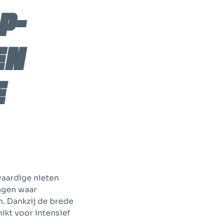
P-
en
e
waardige nieten
ingen waar
. Dankzij de brede
ikt voor intensief