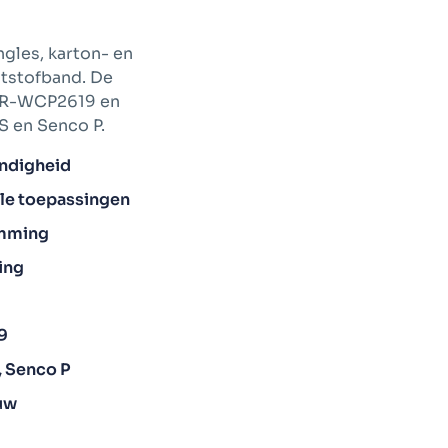
ngles, karton- en
ststofband. De
FAR-WCP2619 en
S en Senco P.
endigheid
iële toepassingen
emming
ing
9
, Senco P
ouw