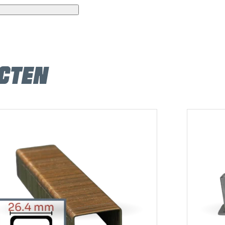
es
cten
, Senco P