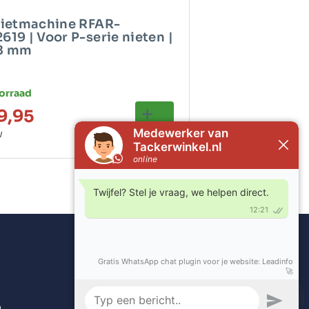
nietmachine RFAR-
19 | Voor P-serie nieten |
18 mm
orraad
9,95
W
Overig
Contact
Algemene voorwaarden
n
Retourbeleid