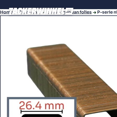
Home
Producten
Bevestigen van folies
P-serie n
Producten
Tackers
Bevestiging­s­materialen
Compressors en toebehoren
Combideals
Accessoires