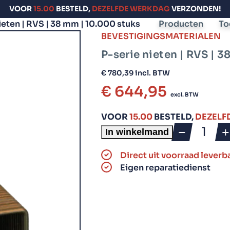
VOOR
15.00
BESTELD,
DEZELFDE WERKDAG
VERZONDEN!
ieten | RVS | 38 mm | 10.000 stuks
Producten
To
BEVESTIGINGSMATERIALEN
Tackers
Bevestiging­s­materialen
Compressors en
toebehoren
P-serie nieten | RVS | 
€
780,39
incl. BTW
Rolnagel tackers
Coilnails
Compressors
€
644,95
(rolnagels)
excl. BTW
Slanghaspels
Stripnagel tackers
Brads
VOOR
15.00
BESTELD,
DEZELF
In winkelmand
Niettackers
P-
Stripnagels
serie
Direct uit voorraad leverb
Bradtackers
nieten
Bandschroeven
Eigen reparatiedienst
|
Handtackers
RVS
C-ringen
|
38
mm